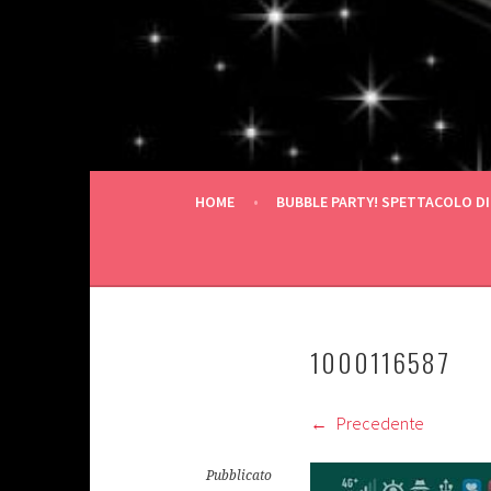
Vai
al
contenuto
HOME
BUBBLE PARTY! SPETTACOLO DI
1000116587
Precedente
Pubblicato