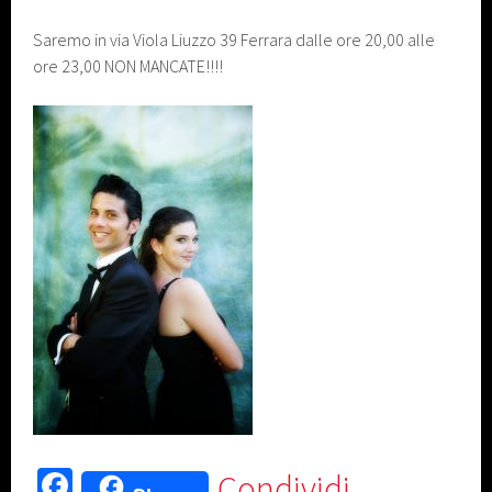
Saremo in via Viola Liuzzo 39 Ferrara dalle ore 20,00 alle
ore 23,00 NON MANCATE!!!!
Fa
Condividi