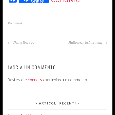
Share
ce
b
o
Permalink
.
ok
NAVIGAZIONE
Chung ling soo
Halloween in Piscina!!!
ARTICOLO
LASCIA UN COMMENTO
Devi essere
connesso
per inviare un commento.
ARTICOLI RECENTI