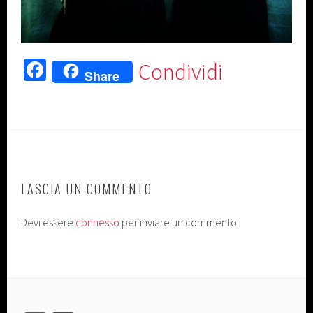
Fa
Condividi
Share
ce
b
o
ok
LASCIA UN COMMENTO
Devi essere
connesso
per inviare un commento.