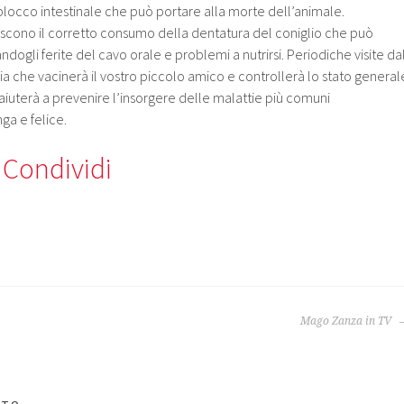
locco intestinale che può portare alla morte dell’animale.
oriscono il corretto consumo della dentatura del coniglio che può
dogli ferite del cavo orale e problemi a nutrirsi. Periodiche visite da
cia che vacinerà il vostro piccolo amico e controllerà lo stato general
 aiuterà a prevenire l’insorgere delle malattie più comuni
ga e felice.
Condividi
Mago Zanza in TV