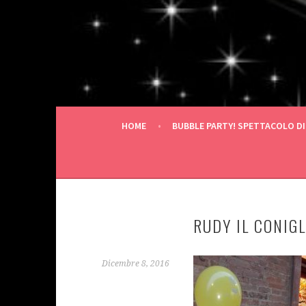
Vai
al
contenuto
HOME
BUBBLE PARTY! SPETTACOLO DI
RUDY IL CONIG
Dicembre 8, 2016