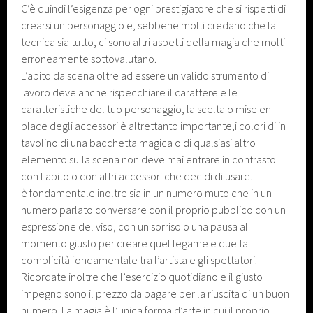
C’è quindi l’esigenza per ogni prestigiatore che si rispetti di
crearsi un personaggio e, sebbene molti credano che la
tecnica sia tutto, ci sono altri aspetti della magia che molti
erroneamente sottovalutano.
L’abito da scena oltre ad essere un valido strumento di
lavoro deve anche rispecchiare il carattere e le
caratteristiche del tuo personaggio, la scelta o mise en
place degli accessori è altrettanto importante,i colori di in
tavolino di una bacchetta magica o di qualsiasi altro
elemento sulla scena non deve mai entrare in contrasto
con l abito o con altri accessori che decidi di usare.
è fondamentale inoltre sia in un numero muto che in un
numero parlato conversare con il proprio pubblico con un
espressione del viso, con un sorriso o una pausa al
momento giusto per creare quel legame e quella
complicità fondamentale tra l’artista e gli spettatori.
Ricordate inoltre che l’esercizio quotidiano e il giusto
impegno sono il prezzo da pagare per la riuscita di un buon
numero. La magia è l’unica forma d’arte in cui il proprio